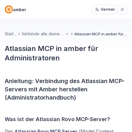
amber
German
Open
Startseite
Verbinde alle deine Konnektoren
Atlassian MCP in amber für Administratoren
Atlassian MCP in amber für
Administratoren
Anleitung: Verbindung des Atlassian MCP-
Servers mit Amber herstellen
(Administratorhandbuch)
Was ist der Atlassian Rovo MCP-Server?
Der
Atlassian Rovo MCP Server
(Model Context